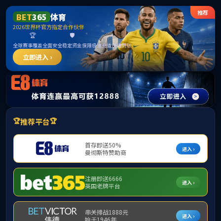
CHINA
首页
公司概况
团队队伍
人才招聘
当前位置：
首页
/
通知公告
122cc太阳集
通知公告
海报
关于进行2023
2025春季转专业 
关于评选122cc