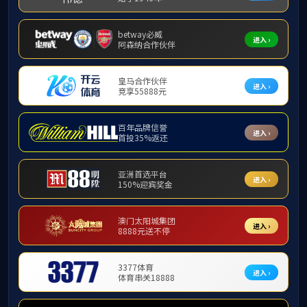
2019年122cc太阳
关于召开全院教职
关于召开全院教职
关于校外机构冒名
关于“确山原产递
2019年劳动节值
停电通知
关于举办122cc
关于召开健康保健
关于召开全院大会
关于历城税务局工
关于学院办公室搬至
关于举办122cc