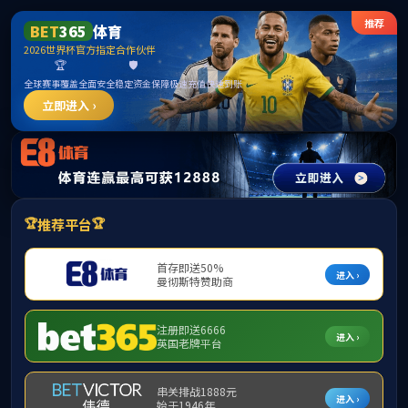
CHINA
首页
公司概况
团队队伍
人才招聘
当前位置：
首页
/
信息信息
/
通知公告
关于举办122cc
信息信息
关于举办122cc
通知公告
关于开展员工就业
公司动态
122cc太阳集成
122cc太阳集成
信息公开