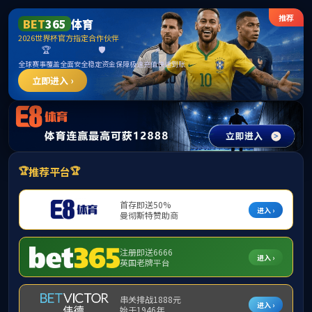
CHINA
首页
公司概况
团队队伍
人才招聘
当前位置：
首页
/
党建工作
通知公告
党建工作
通知公告
公司党委2020
122cc太阳集成
党建动态
关于122cc太阳
学习贯彻党的二十大
中共122cc太