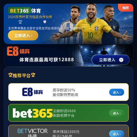
CHINA
首页
公司概况
团队队伍
人才招聘
当前位置：
首页
/
通知公告
2026年山大牛
通知公告
2026年第二批在
海报
2025-2026
关于122cc太阳