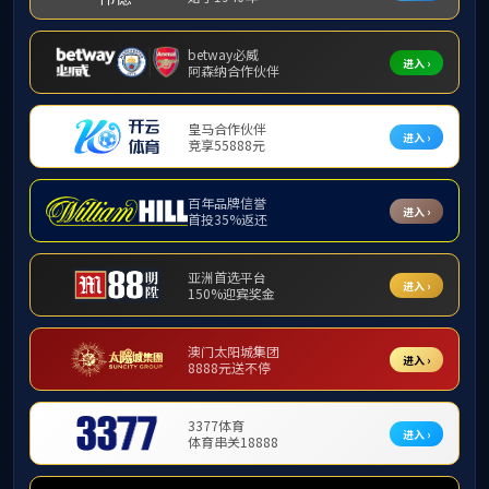
关于开展122cc
2026年第一批在
关于进行2025-
122cc太阳集成
关于公布122cc
海报
122cc太阳集成
122cc太阳集成
第十七届全国老员
关于开展122cc
关于举办122c
122cc太阳集成游
概率组合--2025