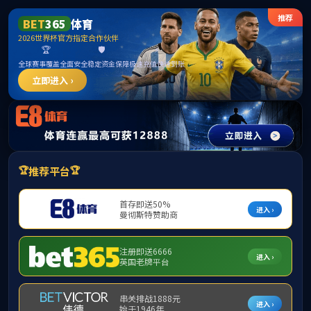
CHINA
首页
公司概况
团队队伍
人才招聘
当前位置：
首页
/
党建工作
/
榜样力量
122cc太阳集
党建工作
见贤思齐，习近平
通知公告
徐春晓：需要我，
党建动态
学习贯彻党的二十大