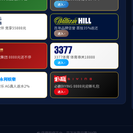
太阳集成游戏2026年第二批招收攻读博士学位研究生简章
阳集成游戏2026年研究生招生考试复试通知
第二批在校研究生毕业审核的通知
026学年第二学期122cc太阳集成游戏、金融研究院各专业课程表
第一批在校研究生毕业审核的通知
025-2026学年硕博连续培养 研究生转博资格考试的通知
阳集成游戏2026年以“申请-考核制”方式招收博士研究生通知
太阳集成游戏关于做好2025年攻读博士学位研究生中期考核的通知
阳集成游戏2026年预推免复试方案
122cc太阳集成游戏强基计划员工转至122cc太阳集成游戏研究生阶段报
太阳集成游戏2026年接收推荐免试硕士研究生预报名通知
026学年第一学期122cc太阳集成游戏、金融研究院研究生课程安排
5年机器学习中的平均场模型暑期学校的报名通知