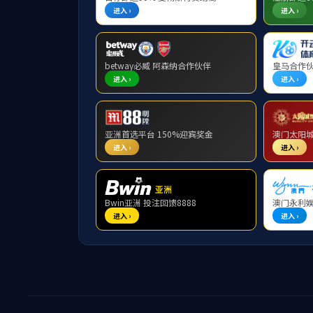
122cc
计算数学
122cc太
概率论与数理统计
2026年
2025-2
金融数学与金融工程
2026年
统计学
关于进行2
应用数学
122cc太
运筹学与控制论（运筹学方
122cc
122cc太
向）
2025年
运筹学与控制论（控制论方
122cc
向）
2025-2
关于202
信息安全