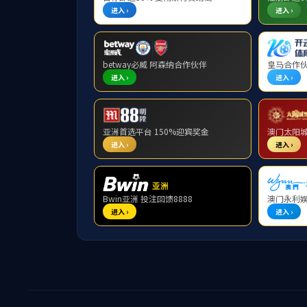
学子风采
制度文件
员工组织
访学交流
资讯服务
研究生
根据
通知公告
评审等，现
新闻动态
初选名单
公示
学子风采
如有
制度文件