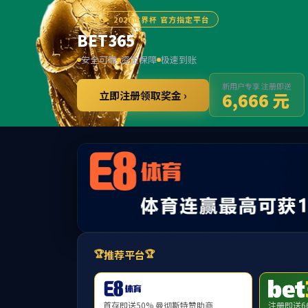
CH
首页
公司概况
团队队伍
人
当前位置：
首页
/
员工工作
/
研究生
/
通知公告
/ 正文
122
员工工作
本科生
通知公告
新闻动态