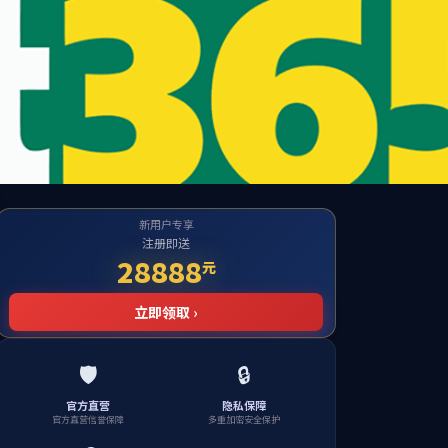
方网站
工作
员工工作
信息信息
English
2024-06-09
2024-04-25
2023-12-28
作
2023-12-01