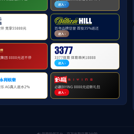
阳集成游戏承办第115期（总第1325期）稷下风讲坛
忆，感恩革命先辈”—122cc太阳集成游戏组织研究生参观济南战役
阳集成游戏举办职业竞争力提升交流会
，“数”你精彩 122cc太阳集成游戏与金融研究院研究生羽毛球赛落下帷
，“数”你精彩 122cc太阳集成游戏与金融研究院研究生羽毛球初赛圆
阳集成游戏举办“觅济南春迹，沐红色精神”春日研学活动
阳集成游戏承办第6期（总第1216期）稷下风讲坛
阳集成游戏承办第4期（总第1214期）稷下风讲坛
阳集成游戏、金融研究院举办“传承红色基因，赓续红色血脉” 主题教育
阳集成游戏举办“弘扬数学文化·感悟数学之美”数学文化长廊参观活动
阳集成游戏、金融研究院组织开展第二届读书分享会
，追梦再出发——122cc太阳集成游戏研究生会积极关注全国两会，