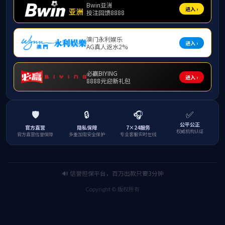
传达了公司党委
中全会知识要点
百年奋斗重大成
年华诞之际，在
部号召党员们把
育的重要内容，
照公司党委的部
政机关党支部将
为推进学科高质
上一条：
122cc太
下一条：
公司党史学习