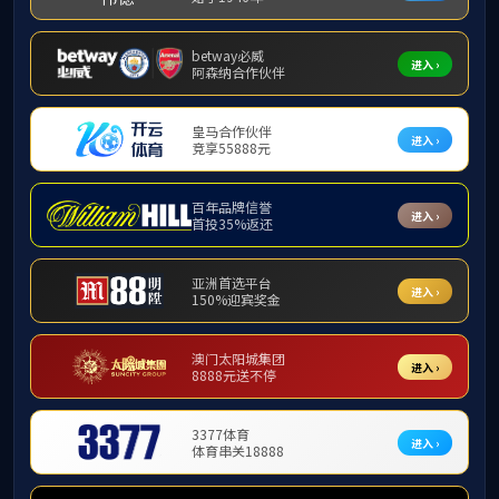
计算数学
概率论与数理统计
金融数学与金融工程
统计学
应用数学
基础数学（硕士
运筹学与控制论（运筹学方
基础数学（硕博
基础数学（博士
向）
运筹学与控制论（控制论方
计算数学（硕士
计算数学（硕博
向）
计算数学（博士
信息安全